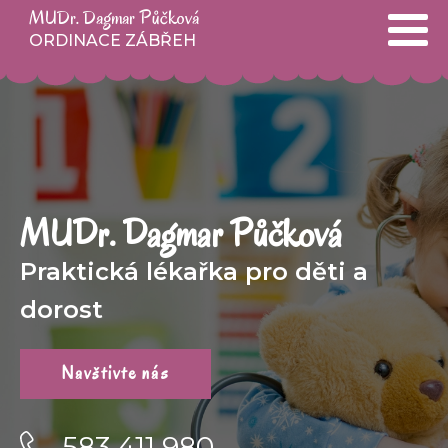
MUDr. Dagmar Půčková
ORDINACE ZÁBŘEH
MUDr. Dagmar Půčková
Praktická lékařka pro děti a
dorost
Navštivte nás
583 411 980