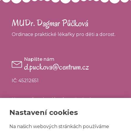
MUDr. Dagmar Půčková
Ordinace praktické lékařky pro děti a dorost.
Napište nám
d.puckova@centrum.cz
IČ: 45212651
Nemocní pacienti budou ošetřeni po
předchozím objednání
Nastavení cookies
Příjem nových pacientů - dle domluvy a
Na našich webových stránkách používáme
kapacity zdravotnického zařízení.